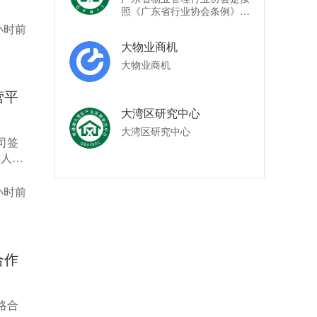
台，助力实现品效协同的可持
照《广东省行业协会条例》的
续发展。邻域LINK，让社区
规定，于2000年8月28日，经
小时前
生活超乎想象。
广东省民政厅正式批准注册成
大物业商机
立的具有独立法人资格的非营
业性社会团体。协会宗旨：为
大物业商机
广东省物业管理行业和会员单
位，提供服务，反映诉求，规
营平
范行业管理。
大湾区研究中心
大湾区研究中心
司签
器人运
模化运
小时前
合作
略合