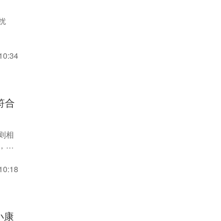
扰
10:34
符合
则相
，现
10:18
小康