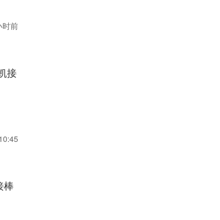
小时前
凯接
10:45
接棒