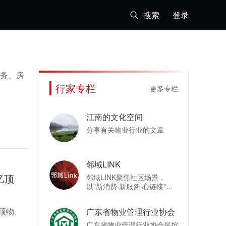
搜索
登录
务、房
行家专栏
更多专栏
江南的文化空间
分享有关物业行业的文章
邻域LINK
亿顶
邻域LINK聚焦社区场景，
以"新消费·新服务·心链接"为
底层逻辑，为社区场景的生活
服务提供整合营销及运营解决
顶物
广东省物业管理行业协会
方案，致力于构筑空间、内
容、资源等多重关系的链接平
广东省物业管理行业协会是按