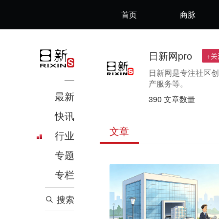
首页
商脉
日新网pro
+关
日新网是专注社区创
产服务等。
最新
390 文章数量
快讯
文章
行业
专题
专栏
搜索